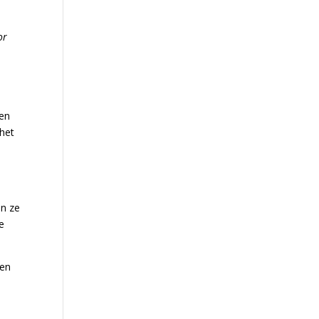
or
ten
 het
en ze
e
len
s