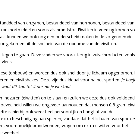
bestanddeel van enzymen, bestanddeel van hormonen, bestanddeel van
 transportmiddel en soms als brandstof. Eiwitten in voeding komen vo
rnaast kunnen we ook nog een onderscheid maken in de zo genoemde
oortgekomen uit de snelheid van de opname van de eiwitten.
k tegen te gaan. Deze vinden we vooral terug in zuivelproducten zoal
 vlees.
ynthese (opbouw) en worden dus ook snel door je lichaam opgenomen. 
ieren en eiwitshakes. Deze zijn dus ideaal voor na het sporten.
Je hoef
 want dit kan tot 4 uur na je workout.
aminozuren (eiwitten) op te slaan en zullen we deze dus ook voldoen
 hoeveelheid willen we ongeveer aanhouden dat mensen 0,8 gram eiwi
fte is hierbij ook weer heel persoonlijk en hangt af van de
extra beschadiging aan spieren, vandaar dat het lichaam van sporter
gen, voornamelijk brandwonden, vragen om extra eiwitten voor het
msweefsel.