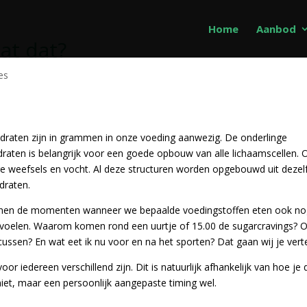
Home
Aanbod
at dat?
es
ydraten zijn in grammen in onze voeding aanwezig. De onderlinge
draten is belangrijk voor een goede opbouw van alle lichaamscellen. 
ere weefsels en vocht. Al deze structuren worden opgebouwd uit dezel
draten.
unnen de momenten wanneer we bepaalde voedingstoffen eten ook n
voelen. Waarom komen rond een uurtje of 15.00 de sugarcravings? O
ussen? En wat eet ik nu voor en na het sporten? Dat gaan wij je verte
 iedereen verschillend zijn. Dit is natuurlijk afhankelijk van hoe je
 niet, maar een persoonlijk aangepaste timing wel.