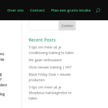
Over ons
Contact
Plan een gratis intake
Search
Recent Posts
5 tips om meer uit je
conditioning training te halen
Ons
fde
We gaan verbouwen!
Onze nieuwe training | HIIT
og
Black Friday Deal + nieuwe
f
producten.
llen!
3 tips om meer uit je
Morpheus hartslagmeter te
 dag
halen