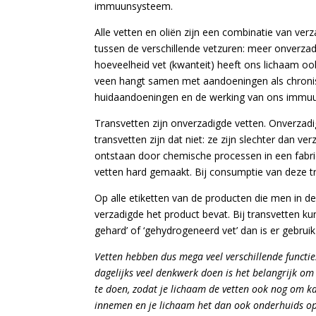
immuunsysteem.
Alle vetten en oliën zijn een combinatie van ve
tussen de verschillende vetzuren: meer onverza
hoeveelheid vet (kwanteit) heeft ons lichaam oo
veen hangt samen met aandoeningen als chronis
huidaandoeningen en de werking van ons immu
Transvetten zijn onverzadigde vetten. Onverzad
transvetten zijn dat niet: ze zijn slechter dan 
ontstaan door chemische processen in een fabri
vetten hard gemaakt. Bij consumptie van deze tr
Op alle etiketten van de producten die men in 
verzadigde het product bevat. Bij transvetten kun 
gehard’ of ‘gehydrogeneerd vet’ dan is er gebrui
Vetten hebben dus mega veel verschillende functie
dagelijks veel denkwerk doen is het belangrijk om
te doen, zodat je lichaam de vetten ook nog om ka
innemen en je lichaam het dan ook onderhuids op