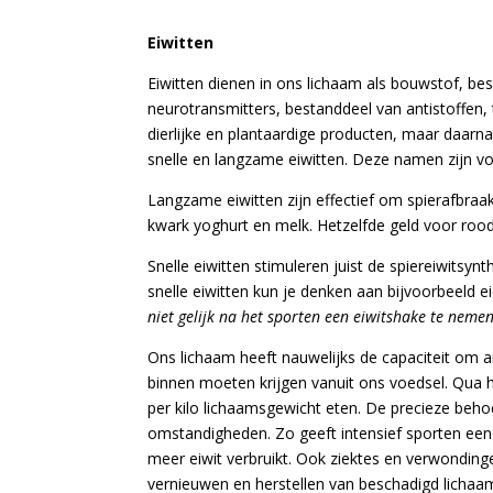
Eiwitten
Eiwitten dienen in ons lichaam als bouwstof, 
neurotransmitters, bestanddeel van antistoffen,
dierlijke en plantaardige producten, maar daa
snelle en langzame eiwitten. Deze namen zijn v
Langzame eiwitten zijn effectief om spierafbraa
kwark yoghurt en melk. Hetzelfde geld voor rood
Snelle eiwitten stimuleren juist de spiereiwits
snelle eiwitten kun je denken aan bijvoorbeeld e
niet gelijk na het sporten een
eiwitshake te nemen
Ons lichaam heeft nauwelijks de capaciteit om 
binnen moeten krijgen vanuit ons voedsel. Qua
per kilo lichaamsgewicht eten. De precieze behoe
omstandigheden. Zo geeft intensief sporten een 
meer eiwit verbruikt. Ook ziektes en verwondin
vernieuwen en herstellen van beschadigd lichaa