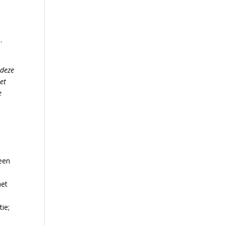
.
 deze
et
e
 een
het
ie;