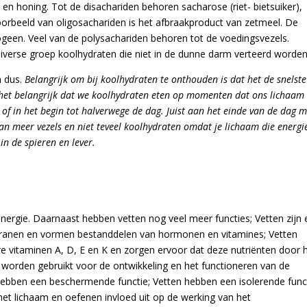
t en honing. Tot de disachariden behoren sacharose (riet- bietsuiker),
oorbeeld van oligosachariden is het afbraakproduct van zetmeel. De
ogeen. Veel van de polysachariden behoren tot de voedingsvezels.
verse groep koolhydraten die niet in de dunne darm verteerd worden
n dus.
Belangrijk om bij koolhydraten te onthouden is dat het de snelste
 het belangrijk dat we koolhydraten eten op momenten dat ons lichaam
of in het begin tot halverwege de dag. Juist aan het einde van de dag m
an meer vezels en niet teveel koolhydraten omdat je lichaam die energi
n de spieren en lever.
 energie. Daarnaast hebben vetten nog veel meer functies; Vetten zijn
branen en vormen bestanddelen van hormonen en vitamines; Vetten
e vitaminen A, D, E en K en zorgen ervoor dat deze nutriënten door 
worden gebruikt voor de ontwikkeling en het functioneren van de
hebben een beschermende functie; Vetten hebben een isolerende funct
et lichaam en oefenen invloed uit op de werking van het