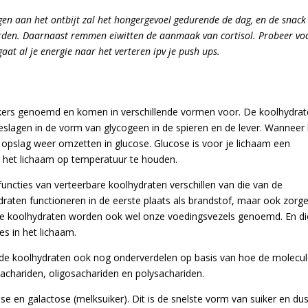
voegen aan het ontbijt zal het hongergevoel gedurende de dag, en de snack
rden. Daarnaast remmen eiwitten de aanmaak van cortisol.
Probeer vo
gaat al je energie naar het verteren ipv je push ups.
kers genoemd en komen in verschillende vormen voor. De koolhydra
eslagen in de vorm van glycogeen in de spieren en de lever. Wanneer
 opslag weer omzetten in glucose. Glucose is voor je lichaam een
 het lichaam op temperatuur te houden.
uncties van verteerbare koolhydraten verschillen van die van de
raten functioneren in de eerste plaats als brandstof, maar ook zorg
re koolhydraten worden ook wel onze voedingsvezels genoemd. En di
es in het lichaam.
de koolhydraten ook nog onderverdelen op basis van hoe de molecu
achariden, oligosachariden en polysachariden.
 en galactose (melksuiker). Dit is de snelste vorm van suiker en du