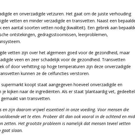
rzadigde en onverzadigde vetzuren. Het gaat om de juiste verhouding
digde vetten en minder verzadigde en transvetten. Naast een bepaald
k een aantal soorten vetten nodig (kwaliteit). Een gebrek aan bepaald
che ontstekingen, gedragsstoornissen, leerproblemen,
unsysteem.
igde vetten zijn over het algemeen goed voor de gezondheid, maar
verzadigde veen en zeer schadelijk voor de gezondheid. Transvetten
ek of door verhitting op hoge temperaturen zijn deze onverzadigde
ansvetten kunnen ze de celfuncties verstoren.
de supermarkt koopt staat aangegeven hoeveel onverzadigde en
je kijken naar de ingrediënten. Als er staat ‘plantaardig vet, gedeeltel
k gemaakt van transvetten.
s en zijn daarom vrijwel essentieel in onze voeding. Voor mensen die
 voldoende vet te eten. Probeer dit dan ook vooral in de ochtend en mi
n zetten. Het grootste probleem is namelijk dat mensen teveel vetten
 gaat slaan.