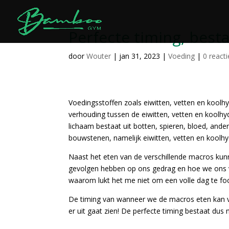
Perfecte timing, besta
door
Wouter
|
jan 31, 2023
|
Voeding
|
0 reacti
Voedingsstoffen zoals eiwitten, vetten en koolh
verhouding tussen de eiwitten, vetten en koolhy
lichaam bestaat uit botten, spieren, bloed, and
bouwstenen, namelijk eiwitten, vetten en koolhy
Naast het eten van de verschillende macros k
gevolgen hebben op ons gedrag en hoe we ons 
waarom lukt het me niet om een volle dag te foc
De timing van wanneer we de macros eten kan voor
er uit gaat zien! De perfecte timing bestaat dus