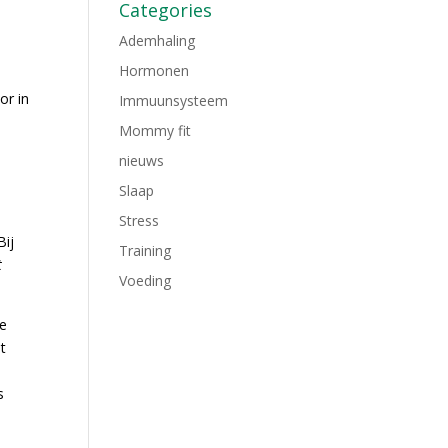
Categories
Ademhaling
Hormonen
or in
Immuunsysteem
Mommy fit
nieuws
s
Slaap
Stress
Bij
Training
t
Voeding
de
t
s