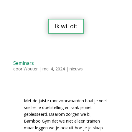
Seminars
door
Wouter
|
mei 4, 2024
|
nieuws
Met de juiste randvoorwaarden haal je veel
sneller je doelstelling en raak je niet
geblesseerd. Daarom zorgen we bij
Bamboo Gym dat we niet alleen trainen
maar leggen we je ook uit hoe je je slaap
kwaliteit kan verbeteren, welke voeding je
het beste kan eten voor en na je training en
hoe je het beste met stress om kan gaan.
Hieronder zie je alle seminars die gegeven
worden en de veel gestelde vragen.