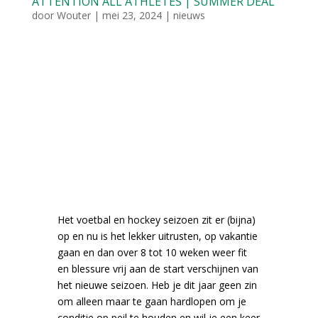
ATTENTION ALL ATHLETES | SUMMER DEAL
door
Wouter
|
mei 23, 2024
|
nieuws
Het voetbal en hockey seizoen zit er (bijna)
op en nu is het lekker uitrusten, op vakantie
gaan en dan over 8 tot 10 weken weer fit
en blessure vrij aan de start verschijnen van
het nieuwe seizoen. Heb je dit jaar geen zin
om alleen maar te gaan hardlopen om je
conditie op peil te houden en wil je een keer
werken aan je zwakke schakels zodat je
volgend seizoen niet halverwege moet
afhaken omdat je te veel pijntjes hebt.
Summer deal voor sporters