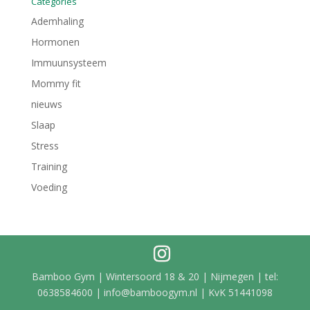
nieuws
Slaap
Stress
Training
Voeding
Bamboo Gym | Wintersoord 18 & 20 | Nijmegen | tel:
0638584600 | info@bamboogym.nl | KvK 51441098
Nederlands