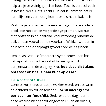
belangrijke rol bij het herstel van blessures en schiet te
hulp als je te weinig gegeten hebt. Toch is cortisol vaak
in het nieuws als iets slechts. En dat is jammer, het is
namelijk een zeer nuttig hormoon als het in balans is.
Vaak zie je bij mensen die een te hoge of lage cortisol
productie hebben de volgende symptomen. Moeite
met opstaan in de ochtend. Veel vetopslag rondom de
buik en dan vooral aan de voorkant. Wakker worden in
de nacht, een opgejaagd gevoel door de dag heen.
Heb je last van 1 of meerdere symptomen, dan kan
het zijn dat cortisol te veel of te weinig wordt
aangemaakt. In de blog leg ik uit
hoe deze disbalans
ontstaat en hoe je hem kunt oplossen.
De 4 cortisol curves
Cortisol zorgt ervoor dat je wakker wordt en bouwt in
de ochtend op tot ongeveer
10 to 20 micrograms
per deciliter (mcg/dL)
. Gedurende de dag neemt
deze waarde weer af tot ongeveer 1/8 ervan over is,