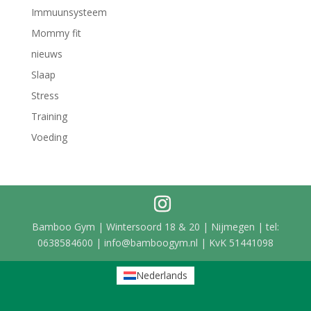
Immuunsysteem
Mommy fit
nieuws
Slaap
Stress
Training
Voeding
Bamboo Gym | Wintersoord 18 & 20 | Nijmegen | tel:
0638584600 | info@bamboogym.nl | KvK 51441098
Nederlands