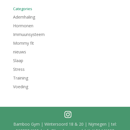
Categories
Ademhaling
Hormonen
Immuunsysteem
Mommy fit
nieuws
Slaap
Stress
Training
Voeding
Bamboo Gym | Wintersoord 18 & 20 | Nijmegen | tel: