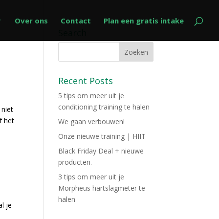
Over ons
Contact
Plan een gratis intake
Search
Recent Posts
5 tips om meer uit je
conditioning training te halen
 niet
f het
We gaan verbouwen!
Onze nieuwe training | HIIT
Black Friday Deal + nieuwe
producten.
3 tips om meer uit je
Morpheus hartslagmeter te
halen
l je