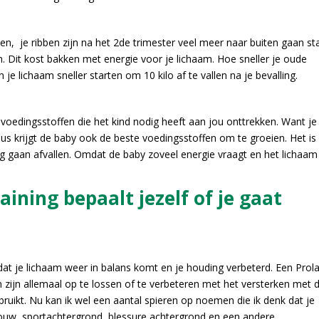
n, je ribben zijn na het 2de trimester veel meer naar buiten gaan st
n. Dit kost bakken met energie voor je lichaam. Hoe sneller je oude
je lichaam sneller starten om 10 kilo af te vallen na je bevalling.
 voedingsstoffen die het kind nodig heeft aan jou onttrekken. Want je
Dus krijgt de baby ook de beste voedingsstoffen om te groeien. Het is
 gaan afvallen. Omdat de baby zoveel energie vraagt en het lichaam 
aining bepaalt jezelf of je gaat
.
 dat je lichaam weer in balans komt en je houding verbeterd. Een Prol
n zijn allemaal op te lossen of te verbeteren met het versterken met 
bruikt. Nu kan ik wel een aantal spieren op noemen die ik denk dat je
ouw, sportachtergrond, blessure achtergrond en een andere