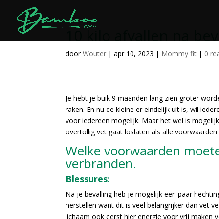
10 kilo afvallen na bev
door
Wouter
|
apr 10, 2023
|
Mommy fit
|
0 re
Je hebt je buik 9 maanden lang zien groter wor
raken. En nu de kleine er eindelijk uit is, wil ie
voor iedereen mogelijk. Maar het wel is mogelijk
overtollig vet gaat loslaten als alle voorwaarden 
Welke voorwaarden moeten 
verbranden.
Blessures:
Na je bevalling heb je mogelijk een paar hechtin
herstellen want dit is veel belangrijker dan vet 
lichaam ook eerst hier energie voor vrij maken v