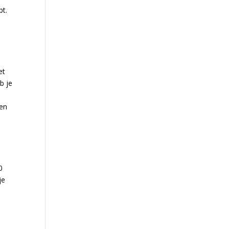
bt.
et
b je
ten
0
je