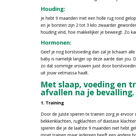
Houding:
Je hebt 9 maanden met een holle rug rond gelope
en je borsten zijn 2 tot 3 kilo zwaarder geworde
houding vind, hoe makkelijker je beweegt. Zo kan 
Hormonen:
Geef je nog borstvoeding dan zal je lichaam alle
baby is namelijk langer op deze aarde dan jou. 
zo dat sommige vrouwen juist door borstvoeding
uit jouw vetmassa haalt.
Met slaap, voeding en tr
afvallen na je bevalling
1. Training
Door de juiste spieren te trainen zorg je ervoor
bekkenklachten, rugklachten of diastase klachte
spieren die je de laatste 9 maanden niet hebt ge
moet trainen maar iedereen heeft een andere b