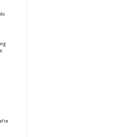
ilo
ang
t.
af te