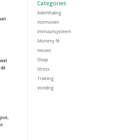
Categories
Ademhaling
aan
Hormonen
Immuunsysteem
Mommy fit
nieuws
Slaap
 wel
dit
Stress
Training
Voeding
apse,
de