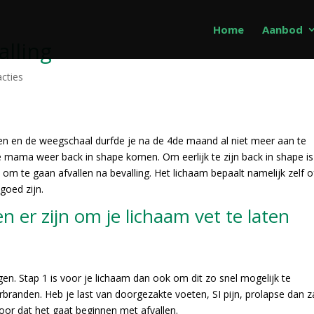
Home
Aanbod
alling
acties
den en de weegschaal durfde je na de 4de maand al niet meer aan te
dere mama weer back in shape komen. Om eerlijk te zijn back in shape is
 om te gaan afvallen na bevalling. Het lichaam bepaalt namelijk zelf o
goed zijn.
er zijn om je lichaam vet te laten
gen. Stap 1 is voor je lichaam dan ook om dit zo snel mogelijk te
verbranden. Heb je last van doorgezakte voeten, SI pijn, prolapse dan za
oor dat het gaat beginnen met afvallen.