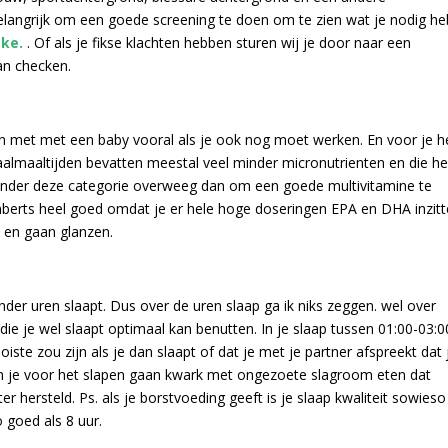
langrijk om een goede screening te doen om te zien wat je nodig he
ake.
. Of als je fikse klachten hebben sturen wij je door naar een
an checken.
zijn met met een baby vooral als je ook nog moet werken. En voor je h
almaaltijden bevatten meestal veel minder micronutrienten en die he
je onder deze categorie overweeg dan om een goede multivitamine te
mberts heel goed omdat je er hele hoge doseringen EPA en DHA inzit
 en gaan glanzen.
inder uren slaapt. Dus over de uren slaap ga ik niks zeggen. wel over
die je wel slaapt optimaal kan benutten. In je slaap tussen 01:00-03:0
iste zou zijn als je dan slaapt of dat je met je partner afspreekt dat 
 je voor het slapen gaan kwark met ongezoete slagroom eten dat
 hersteld. Ps. als je borstvoeding geeft is je slaap kwaliteit sowieso
 goed als 8 uur.