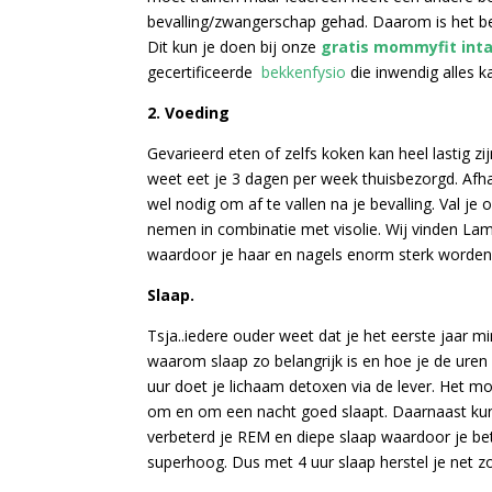
bevalling/zwangerschap gehad. Daarom is het be
Dit kun je doen bij onze
gratis mommyfit int
gecertificeerde
bekkenfysio
die inwendig alles k
2. Voeding
Gevarieerd eten of zelfs koken kan heel lastig 
weet eet je 3 dagen per week thuisbezorgd. Afha
wel nodig om af te vallen na je bevalling. Val 
nemen in combinatie met visolie. Wij vinden La
waardoor je haar en nagels enorm sterk worden
Slaap.
Tsja..iedere ouder weet dat je het eerste jaar m
waarom slaap zo belangrijk is en hoe je de uren 
uur doet je lichaam detoxen via de lever. Het moo
om en om een nacht goed slaapt. Daarnaast kun
verbeterd je REM en diepe slaap waardoor je beter
superhoog. Dus met 4 uur slaap herstel je net zo